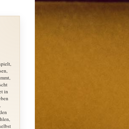
pielt,
sen,
ummt,
scht
t in
eben
.
den
hlen,
selbst