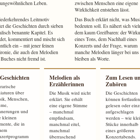
 ungewöhnlichen Leben.
zwischen Menschen eine eigene
Wirklichkeit entstehen lässt.
iederkehrendes Leitmotiv
Das Buch erklärt nicht, was Mus
tet die Geschichten durch sieben
bedeuten soll. Es nähert sich vie
lisch benannte Kapitel. Es
dem kaum Greifbaren: der Wirk
det, kommentiert und mischt sich
eines Tons, dem Nachhall eines
ntlich ein – mit jener feinen
Konzerts und der Frage, warum
ironie, die auch den Melodien
manche Melodien länger bei uns
 Buches nicht fremd ist.
bleiben als Worte.
 Geschichten
Melodien als
Zum Lesen u
Erzählerinnen
Zuhören
erarische
iaturen über
Die Musik wird nicht
Die Geschichten
ik, Menschen,
erklärt. Sie erhält
können fortlaufe
ume,
eine eigene Stimme
gelesen oder einz
nnerungen und
– manchmal
aufgeschlagen
e kleinen
empfindsam,
werden – wie kle
ente, die in
manchmal eitel,
Stücke innerhalb
inem
manchmal
eines größeren
nzertprogramm
überraschend
Konzertabends.