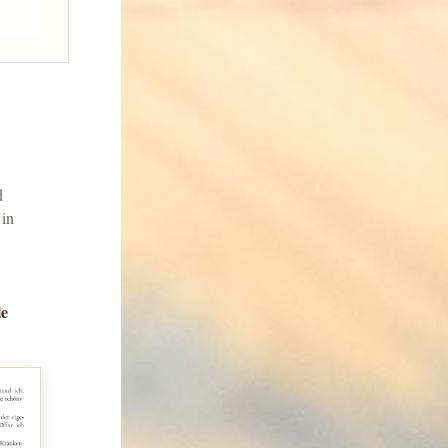
d
 in
le