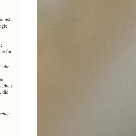
ianist
ogie
r
he
le für
liche
en
stehen
, die
schen
e