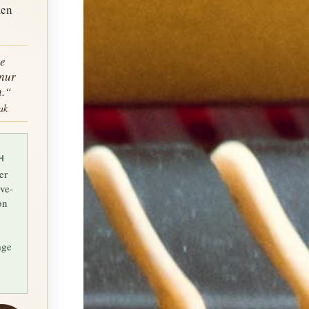
men
ne
 nur
.“
ak
H
er
ive-
on
age