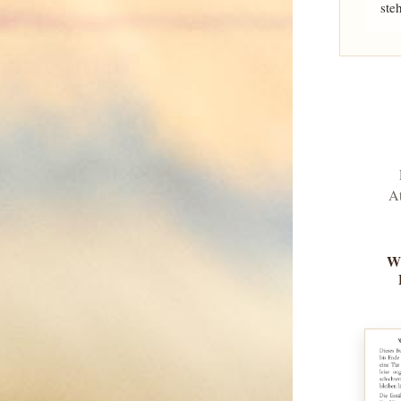
ste
At
Wi