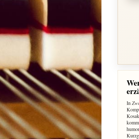
Wen
erz
In
Zwi
Kompo
Kosak
komme
humor
Kurzge