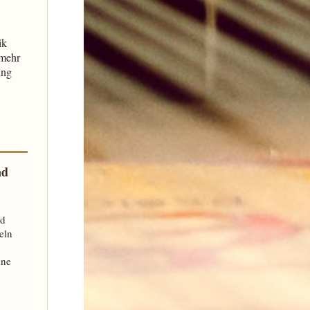
ik
lmehr
ung
nd
nd
eln
ine