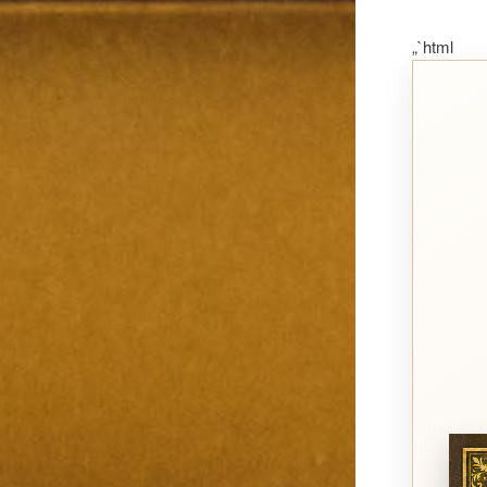
„`html