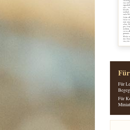
Für
Für Le
Begegn
Für Ko
Miniat