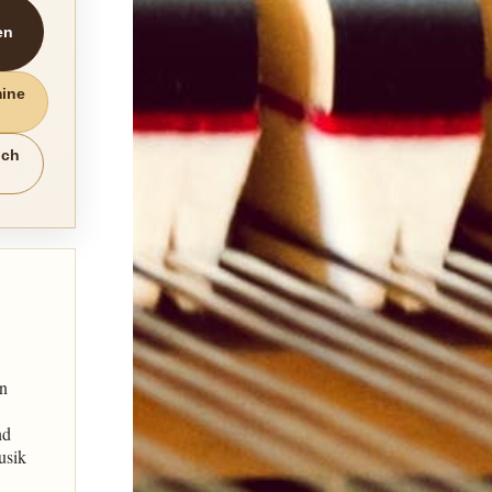
en
mine
uch
en
nd
usik