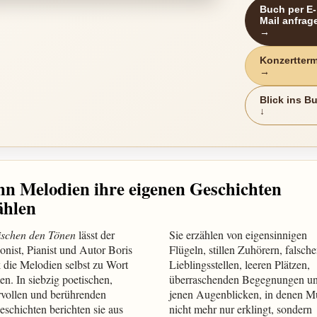
Buch per E-
Mail anfrag
→
Konzertter
→
Blick ins B
↓
n Melodien ihre eigenen Geschichten
ählen
schen den Tönen
lässt der
Sie erzählen von eigensinnigen
nist, Pianist und Autor Boris
Flügeln, stillen Zuhörern, falsch
 die Melodien selbst zu Wort
Lieblingsstellen, leeren Plätzen,
n. In siebzig poetischen,
überraschenden Begegnungen u
vollen und berührenden
jenen Augenblicken, in denen M
schichten berichten sie aus
nicht mehr nur erklingt, sondern