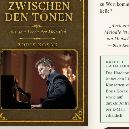
zu Wort kom
ließe?
„Auch ei
Melodie ist
ein Mensch
— Boris Kos
AKTUELL
ERHÄLTLIC
Das Hardcov
ist bei den L
Konzerten v
Boris Kosak
sowie auf
direkte Anfr
per E-Mail
erhältlich.