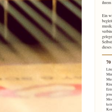
ihrem
Ein w
beglei
musika
verbin
gelege
Selbst
dieses
70
Lit
Min
Mus
Rä
Eri
jen
Mom
ke
Ko