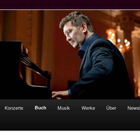
s Kosak – Pianist &
ponist
Buch
Konzerte
Musik
Werke
Über
Newsl
ln