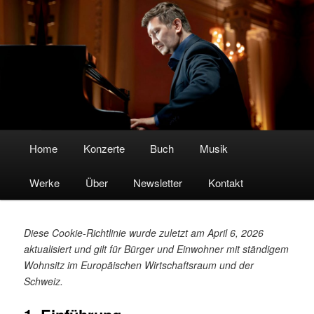
Boris Kosak – Pianist & Komponist
Hauptmenü
Home
Zum
Konzerte
Buch
Musik
Werke
Inhalt
Über
Newsletter
Kontakt
wechseln
Diese Cookie-Richtlinie wurde zuletzt am April 6, 2026
aktualisiert und gilt für Bürger und Einwohner mit ständigem
Wohnsitz im Europäischen Wirtschaftsraum und der
Schweiz.