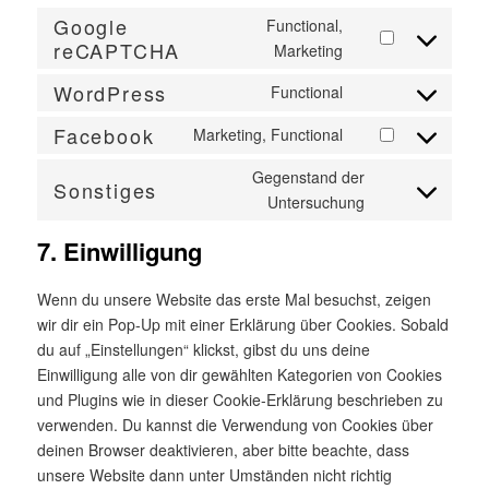
Google
Functional,
reCAPTCHA
Consent
Marketing
to
WordPress
Functional
service
Consent
google-
to
Facebook
Marketing, Functional
Consent
recaptcha
service
to
Gegenstand der
wordpress
Sonstiges
service
Consent
Untersuchung
facebook
to
7. Einwilligung
service
sonstiges
Wenn du unsere Website das erste Mal besuchst, zeigen
wir dir ein Pop-Up mit einer Erklärung über Cookies. Sobald
du auf „Einstellungen“ klickst, gibst du uns deine
Einwilligung alle von dir gewählten Kategorien von Cookies
und Plugins wie in dieser Cookie-Erklärung beschrieben zu
verwenden. Du kannst die Verwendung von Cookies über
deinen Browser deaktivieren, aber bitte beachte, dass
unsere Website dann unter Umständen nicht richtig